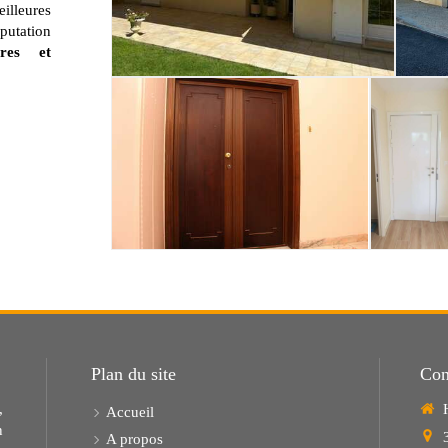
illeures
putation
ores et
Plan du site
Con
,
Accueil
n
A propos