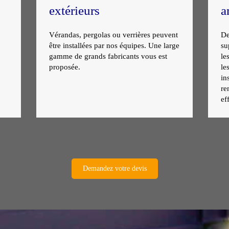
extérieurs
a
Vérandas, pergolas ou verrières peuvent
De
être installées par nos équipes. Une large
su
gamme de grands fabricants vous est
le
proposée.
le
in
re
ef
Demandez votre devis