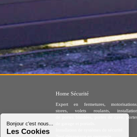
Home Sécurité
Expert en fermetures, motorisations
stores, volets roulants, installatio
de portes blindées, portes de cave, porte
de garage et portails.
Installation de systèmes de sécurité.
Tout dépannage en serrurerie.